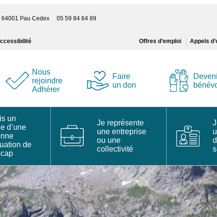
s – 64001 Pau Cedex 05 59 84 64 89
ccessibilité
Offres d’emploi
Appels d’
Nous
Faire
Deveni
rejoindre
un don
bénév
Adhérer
is un
Je représente
J
he d’une
une entreprise
u
onne
ou une
d
tuation de
collectivité
s
icap