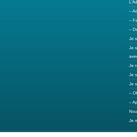
L’A
– A
– Fa
– D
Je s
Je 
ave
Je r
Je s
Je s
– Of
– Ap
Nou
Je m