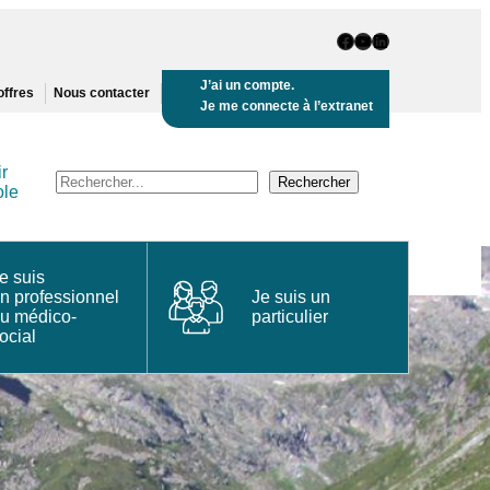
Page Facebook
Chaine Youtube
Page LinkedIn
J’ai un compte.
offres
Nous contacter
Je me connecte à l’extranet
r
Recherche
Rechercher
ole
e suis
n professionnel
Je suis un
u médico-
particulier
ocial