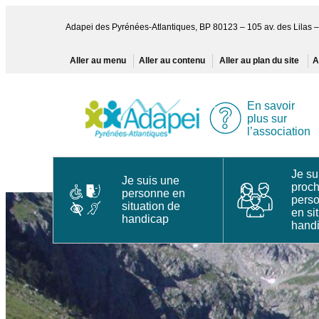
Aller
au
Adapei des Pyrénées-Atlantiques, BP 80123 – 105 av. des Lila
contenu
Aller au menu
Aller au contenu
Aller au plan du site
A
En savoir
plus sur
l’association
Je su
Je suis une
proc
personne en
pers
situation de
en si
handicap
hand