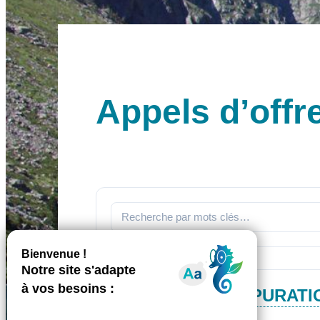
Appels d’offr
STATION D'EPURATIO
1 fichier·s
4.00 KB