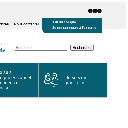
Page Facebook
Chaine Youtube
Page LinkedIn
J’ai un compte.
offres
Nous contacter
Je me connecte à l’extranet
r
Recherche
Rechercher
ole
e suis
n professionnel
Je suis un
u médico-
particulier
ocial