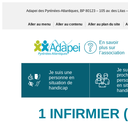
Aller
au
Adapei des Pyrénées-Atlantiques, BP 80123 – 105 av. des Lila
contenu
Aller au menu
Aller au contenu
Aller au plan du site
A
En savoir
plus sur
l’association
Je su
Je suis une
proc
personne en
pers
situation de
en si
handicap
hand
1 INFIRMIER 