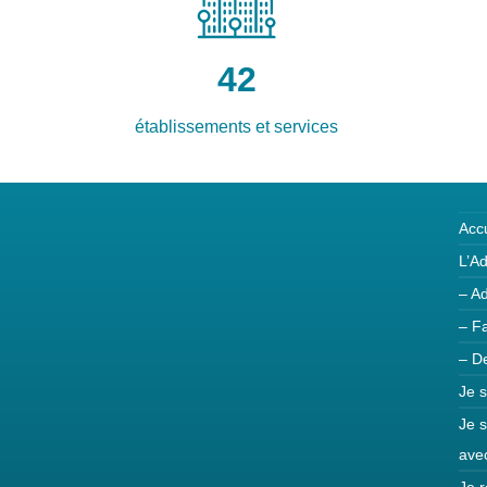
42
établissements et services
Accu
L’A
– A
– Fa
– D
Je s
Je 
ave
Je r