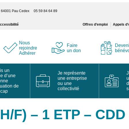
s – 64001 Pau Cedex 05 59 84 64 89
ccessibilité
Offres d’emploi
Appels d’
Nous
Faire
Deveni
rejoindre
un don
bénév
Adhérer
is un
Je représente
J
he d’une
une entreprise
u
onne
ou une
d
tuation de
collectivité
s
icap
(H/F) – 1 ETP – CDD