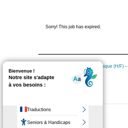
Sorry! This job has expired.
←
Précédente :
1 Adjoint Technique (H/F) 