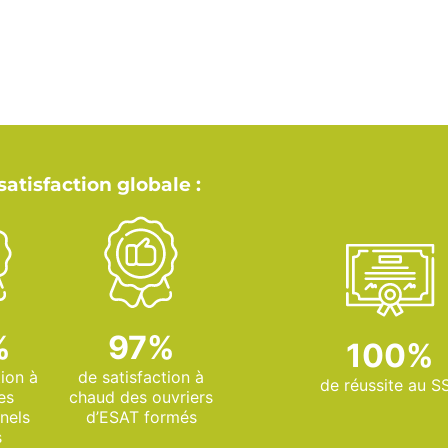
satisfaction globale :
%
97%
100%
tion à
de satisfaction à
de réussite au S
es
chaud des ouvriers
nels
d’ESAT formés
s