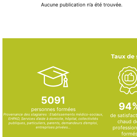
Aucune publication n’a été trouvée.
Taux de 
5091
94
personnes formées
de satisfac
Provenance des stagiaires : Etablissements médico-sociaux,
EHPAD, Services d’aide à domicile, hôpital, collectivités
chaud d
publiques, particuliers, parents, demandeurs d’emploi,
profession
entreprises privées…
formé