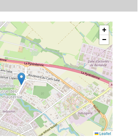
+
−
Leaflet