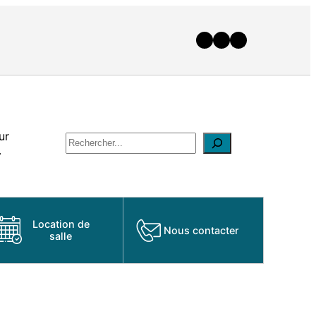
ur
.
Location de
Nous contacter
salle