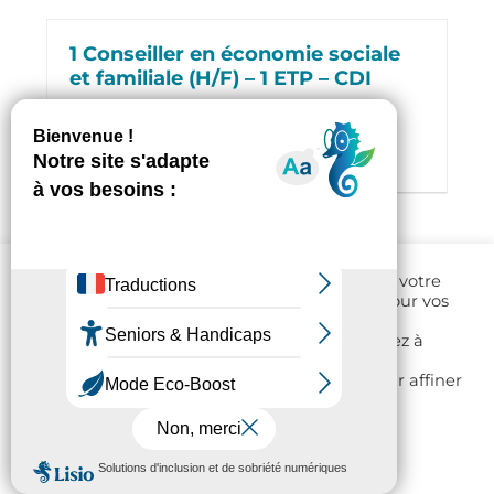
1 Conseiller en économie sociale
et familiale (H/F) – 1 ETP – CDI
Temps plein (1 ETP)
SESIPS - Pau
CDI
Détail de l'offre
Ce site utilise des Cookies pour personnaliser votre
navigation et sauvegarder vos préférences pour vos
prochaines visites.
En cliquant sur "Tout accepter", vous consentez à
l'utilisation de tous ces Cookies. Vous pouvez
consulter la page "Réglages des Cookies" pour affiner
votre choix.
Réglages des Cookies
Tout accepter