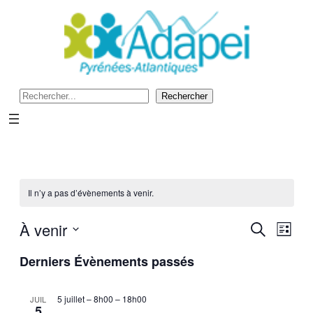
Recherche
Rechercher
Il n’y a pas d’évènements à venir.
À venir
Reche
Navi
Recherche
Liste
de
Sélectionnez
et
vues
Derniers Évènements passés
une
Évè
date.
navig
5 juillet – 8h00
–
18h00
JUIL
5