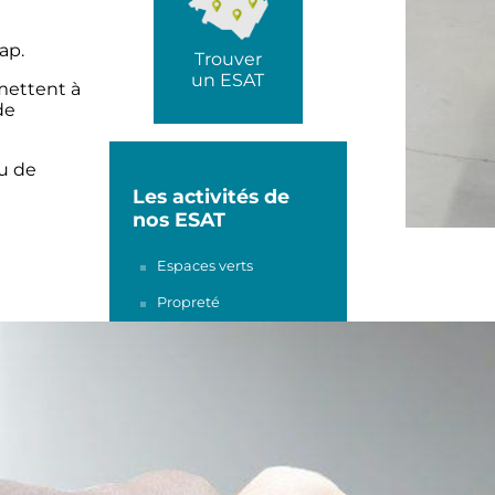
ap.
Trouver
un ESAT
 mettent à
de
u de
Les activités de
nos ESAT
Espaces verts
Propreté
Sous-traitance
industrielle et travail à
façon
Frisure et
conditionnement
Séminaire et
restauration