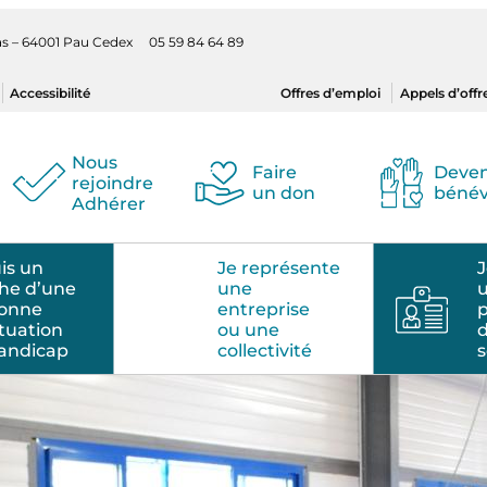
ilas – 64001 Pau Cedex 05 59 84 64 89
Accessibilité
Offres d’emploi
Appels d’offr
Nous
Faire
Deven
rejoindre
un don
bénév
Adhérer
uis un
Je représente
J
he d’une
une
sonne
entreprise
p
ituation
ou une
andicap
collectivité
s