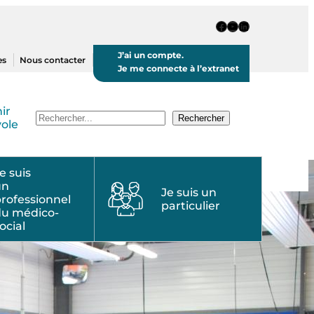
Page Facebook
Chaine Youtube
Page LinkedIn
J’ai un compte.
es
Nous contacter
Je me connecte à l’extranet
ir
Recherche
Rechercher
ole
e suis
un
Je suis un
rofessionnel
particulier
du médico-
ocial