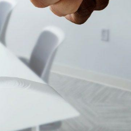
agnement sur
compéte
éussie ou
nces des
 ? La
travailleu
 64 Un
rs
solution
handicap
rsonnes en
és
ment