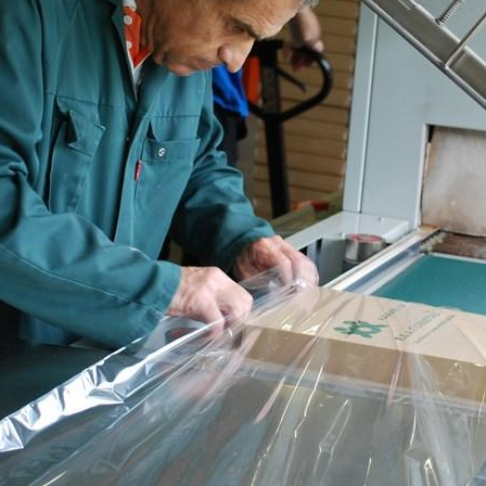
Travailler avec les ESAT
Parmi les 40 établissements de l’Adapei 
Pyrénées-Atlantiques, 7 sont des Etablis
Services d’Accompagnement par le Travail
personnes en situation de handicap y ex
activité professionnelle et bénéficient de
médico- sociaux adaptés. Partenaires é
part entière, les Etablissements et Servic
d’Accompagnement par le Travail sont de 
entreprises dans le domaine…