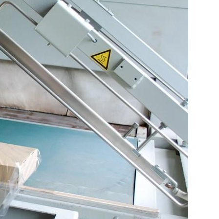
des
sements et
 (ESAT).Les
ercent une
 soutiens
conomiques à
es
véritables