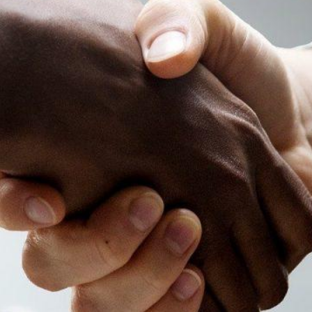
Bâtiment et
menuiserie
Imprimerie et
couverture de livres
Agro-alimentaire
vant
Reconna
ître les