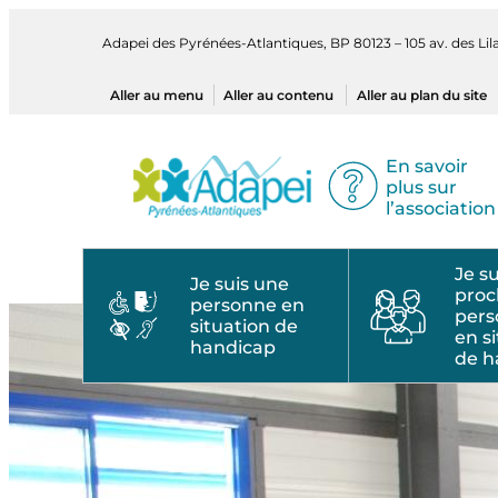
Aller
au
Adapei des Pyrénées-Atlantiques, BP 80123 – 105 av. des L
contenu
Aller au menu
Aller au contenu
Aller au plan du site
En savoir
plus sur
l’association
Je s
Je suis une
proc
personne en
per
situation de
en s
handicap
de h