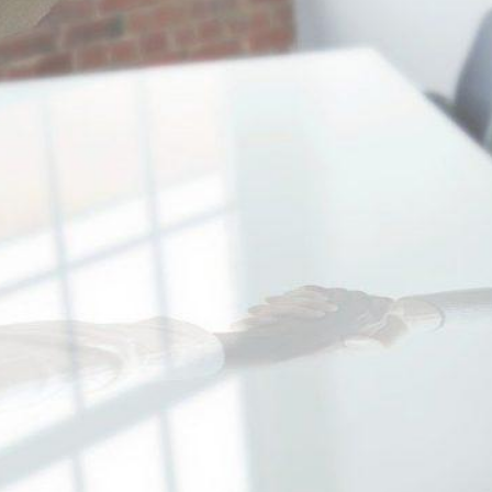
Vous souhaitez bénéficier d’un accomp
mesure pour une intégration durable et r
un maintien dans l’emploi de votre salarié
plateforme Service Emploi Accompagné
dispositif novateur qui vous apporte une 
concrète et réaliste pour l’emploi des pe
situation de handicap. Le service “Emploi
Accompagné” propose un accompagne
structuré,…