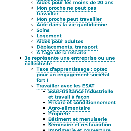
Aides pour les moins de 20 ans
Mon proche ne peut pas
travailler
Mon proche peut travailler
Aide dans la vie quotidienne
Soins
Logement
Aides pour adultes
Déplacements, transport
A l’âge de la retraite
Je représente une entreprise ou une
collectivité
Taxe d’apprentissage : optez
pour un engagement sociétal
fort !
Travailler avec les ESAT
Sous-traitance industrielle
et travail à façon
Frisure et conditionnement
Agro-alimentaire
Propreté
Bâtiment et menuiserie
Séminaire et restauration
Imprimerie et couverture