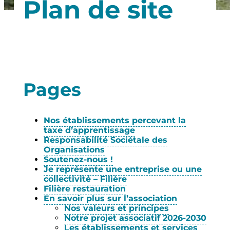
Plan de site
Pages
Nos établissements percevant la
taxe d’apprentissage
Responsabilité Sociétale des
Organisations
Soutenez-nous !
Je représente une entreprise ou une
collectivité – Filière
Filière restauration
En savoir plus sur l’association
Nos valeurs et principes
Notre projet associatif 2026-2030
Les établissements et services