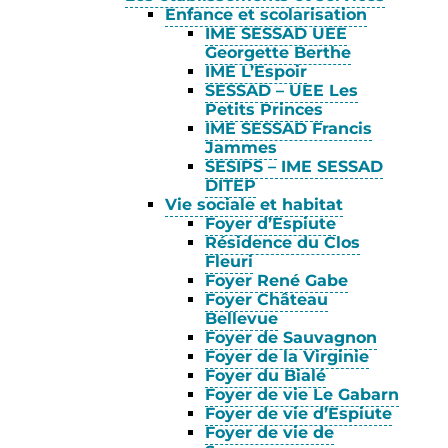
Enfance et scolarisation
IME SESSAD UEE
Georgette Berthe
IME L’Espoir
SESSAD – UEE Les
Petits Princes
IME SESSAD Francis
Jammes
SESIPS – IME SESSAD
DITEP
Vie sociale et habitat
Foyer d’Espiute
Résidence du Clos
Fleuri
Foyer René Gabe
Foyer Château
Bellevue
Foyer de Sauvagnon
Foyer de la Virginie
Foyer du Bialé
Foyer de vie Le Gabarn
Foyer de vie d’Espiute
Foyer de vie de