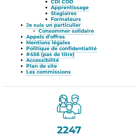
CDI CDD
Apprentissage
Stagiaires
Formateurs
Je suis un particulier
Consommer solidaire
Appels d’offres
Mentions légales
Politique de confidentialité
#456 (pas de titre)
Accessibilité
Plan de site
Les commissions
2247