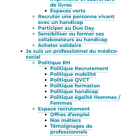
de livres
Espaces verts
Recruter une personne vivant
avec un handicap
Participer au Duo Day
Sensibiliser ou former ses
collaborateurs au handicap
Acheter solidaire
Je suis un professionnel du médico-
social
Politique RH
Politique Recrutement
Politique mobilité
Politique QVCT
Politique formation
Politique handicap
Politique égalité Hommes /
Femmes
Espace recrutement
Offres d’emploi
Nos métiers
Témoignages de
professionnels