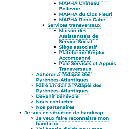
MAPHA Château
Bellevue
MAPHA du Clos Fleuri
MAPHA René Gabe
Services transversaux
Maison des
Assistant(e)s de
Service Social
Siège associatif
Plateforme Emploi
Accompagné
Pôle Services et Appuis
Transversaux
Adhérer à l’Adapei des
Pyrénées-Atlantiques
Faire un don à l’Adapei des
Pyrénées-Atlantiques
Devenir bénévole
Nous contacter
Nos partenaires
Je suis en situation de handicap
Je veux faire reconnaître mon
handicap