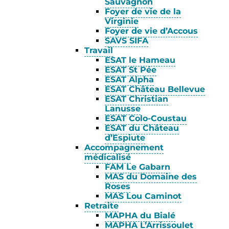
Sauvagnon
Foyer de vie de la
Virginie
Foyer de vie d’Accous
SAVS SIFA
Travail
ESAT le Hameau
ESAT St Pée
ESAT Alpha
ESAT Château Bellevue
ESAT Christian
Lanusse
ESAT Colo-Coustau
ESAT du Château
d’Espiute
Accompagnement
médicalisé
FAM Le Gabarn
MAS du Domaine des
Roses
MAS Lou Caminot
Retraite
MAPHA du Bialé
MAPHA L’Arrissoulet