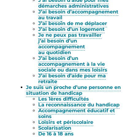
J’ai besoin d’aide pour mes
démarches administratives
J’ai besoin d’accompagnement
au travail
J’ai besoin de me déplacer
J’ai besoin d’un logement
Je ne peux pas travailler
j’ai besoin d’un
accompagnement
au quotidien
J’ai besoin d’un
accompagnement à la vie
sociale ou dans mes loisirs
J’ai besoin d’aide pour ma
retraite
Je suis un proche d’une personne en
situation de handicap
Les 1ères difficultés
La reconnaissance du handicap
Accompagnement éducatif et
soins
Loisirs et périscolaire
Scolarisation
De 16 à 18 ans