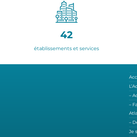
42
établissements et services
Acc
L’A
– A
– F
Atl
– D
Je 