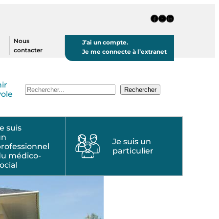
Page Facebook
Chaine Youtube
Page LinkedIn
Nous
J’ai un compte.
contacter
Je me connecte à l’extranet
ir
Recherche
Rechercher
ole
e suis
un
Je suis un
rofessionnel
particulier
du médico-
ocial