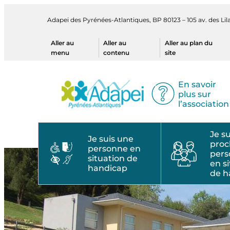
Aller
au
Adapei des Pyrénées-Atlantiques, BP 80123 – 105 av. des L
contenu
Aller au
Aller au
Aller au plan du
menu
contenu
site
En savoir
plus sur
l’association
Je s
Je suis une
proc
personne en
per
situation de
en s
handicap
de h