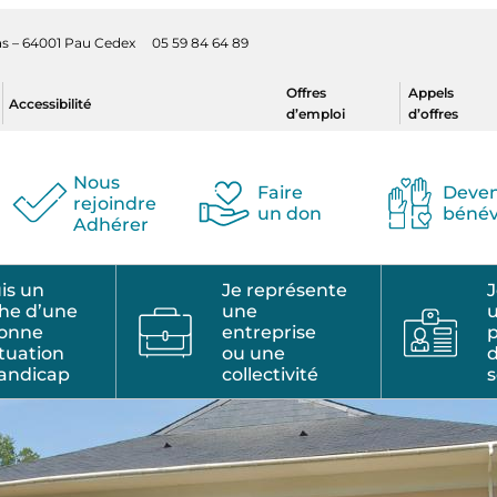
ilas – 64001 Pau Cedex 05 59 84 64 89
Offres
Appels
Accessibilité
d’emploi
d’offres
Nous
Faire
Deven
rejoindre
un don
bénév
Adhérer
uis un
Je représente
J
he d’une
une
sonne
entreprise
p
ituation
ou une
andicap
collectivité
s