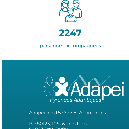
2247
personnes accompagnées
Adapei des Pyrénées-Atlantiques
BP 80123, 105 av. des Lilas