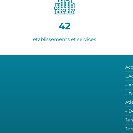
42
établissements et services
Acc
L’A
– A
– F
Atl
– D
Je 
Je 