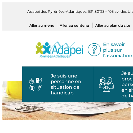
Aller
au
Adapei des Pyrénées-Atlantiques, BP 80123 – 105 av. des L
contenu
Aller au menu
Aller au contenu
Aller au plan du site
En savoir
plus sur
l’association
Je s
Je suis une
proc
personne en
per
situation de
en s
handicap
de h