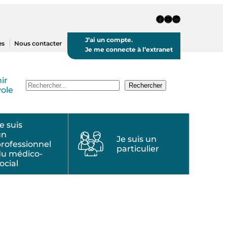
Page Facebook
Chaine Youtube
Page LinkedIn
J’ai un compte.
es
Nous contacter
Je me connecte à l’extranet
ir
Recherche
Rechercher
ole
e suis
un
Je suis un
rofessionnel
particulier
du médico-
ocial