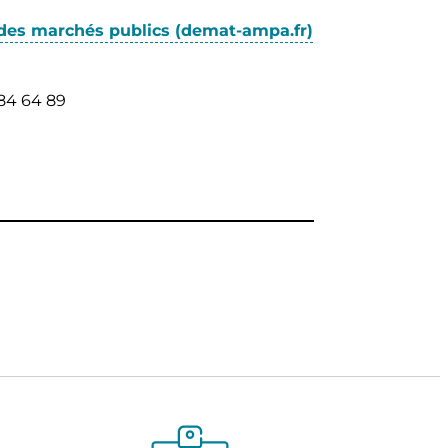
 des marchés publics (demat-ampa.fr)
84 64 89