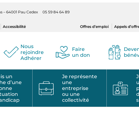
ilas – 64001 Pau Cedex 05 59 84 64 89
Accessibilité
Offres d’emploi
Appels d’offr
Nous
Faire
Deven
rejoindre
un don
bénév
Adhérer
uis un
Je représente
J
he d’une
une
sonne
entreprise
p
ituation
ou une
andicap
collectivité
s