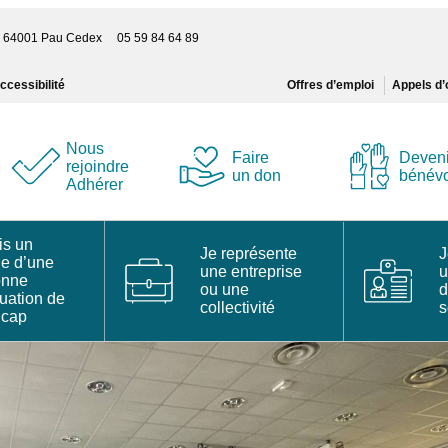
s – 64001 Pau Cedex 05 59 84 64 89
ccessibilité
Offres d’emploi
Appels d’
Nous
Faire
Deveni
rejoindre
un don
bénév
Adhérer
is un
Je représente
J
he d’une
une entreprise
u
onne
ou une
d
tuation de
collectivité
s
icap