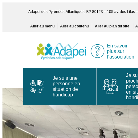
Aller
au
Adapei des Pyrénées-Atlantiques, BP 80123 – 105 av. des Lila
contenu
Aller au menu
Aller au contenu
Aller au plan du site
A
En savoir
plus sur
l’association
Je su
Je suis une
proc
personne en
pers
situation de
en si
handicap
hand