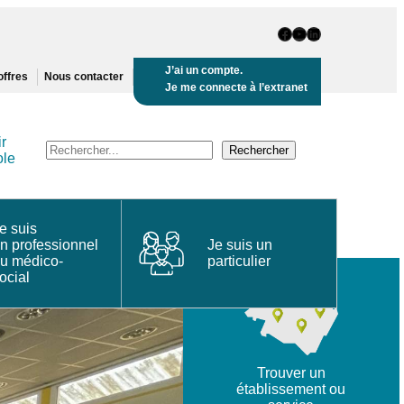
Page Facebook
Chaine Youtube
Page LinkedIn
J’ai un compte.
offres
Nous contacter
Je me connecte à l’extranet
r
Recherche
Rechercher
ole
e suis
n professionnel
Je suis un
u médico-
particulier
ocial
Trouver un
établissement ou