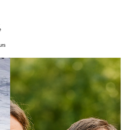
e
e
urs